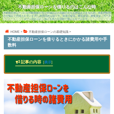
不動産担保ローンを借りるのはこんな時
不動産担保ローンには年齢制限がなく80歳以上の高齢の方もお申込みできるため、老若男女問
わず幅広く利用されています。 利用目的も様々で、老後の資金、教育資金、事業資金、カード
ローン代わりに、他にも色々な目的で借りられています。
HOME
>
不動産担保ローンの基礎知識
>
不動産担保ローンを借りるときにかかる諸費用や手
数料
記事の内容
[
表示
]